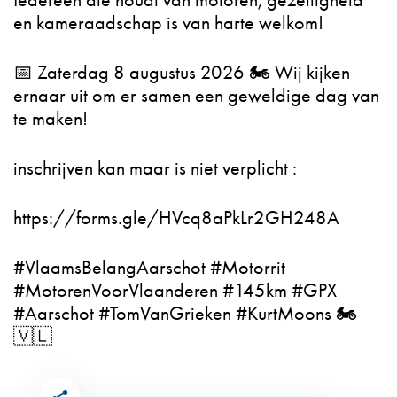
Iedereen die houdt van motoren, gezelligheid
en kameraadschap is van harte welkom!
📅 Zaterdag 8 augustus 2026 🏍️ Wij kijken
ernaar uit om er samen een geweldige dag van
te maken!
inschrijven kan maar is niet verplicht :
https://forms.gle/HVcq8aPkLr2GH248A
#VlaamsBelangAarschot #Motorrit
#MotorenVoorVlaanderen #145km #GPX
#Aarschot #TomVanGrieken #KurtMoons 🏍️
🇻🇱